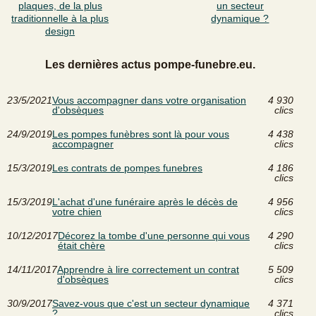
plaques, de la plus
un secteur
traditionnelle à la plus
dynamique ?
design
Les dernières actus pompe-funebre.eu.
23/5/2021
Vous accompagner dans votre organisation
4 930
d'obsèques
clics
24/9/2019
Les pompes funèbres sont là pour vous
4 438
accompagner
clics
15/3/2019
Les contrats de pompes funebres
4 186
clics
15/3/2019
L'achat d'une funéraire après le décès de
4 956
votre chien
clics
10/12/2017
Décorez la tombe d'une personne qui vous
4 290
était chère
clics
14/11/2017
Apprendre à lire correctement un contrat
5 509
d'obsèques
clics
30/9/2017
Savez-vous que c'est un secteur dynamique
4 371
?
clics