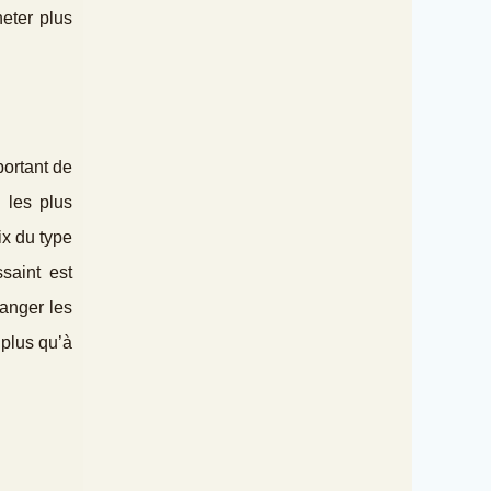
heter plus
portant de
 les plus
ix du type
saint est
hanger les
 plus qu’à